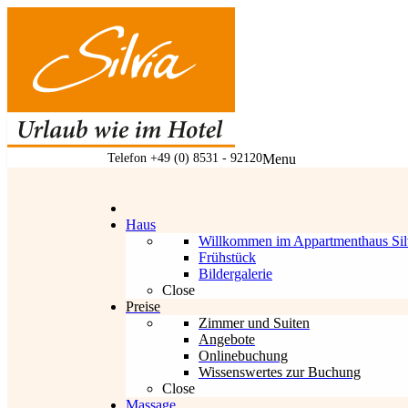
Codes einlösen
Hier können Sie Ihre Aktionscodes
oder Gutscheine einlösen.
Aktuell akzeptieren wir folgende
Codes:
Telefon +49 (0) 8531 - 92120
Menu
Gutscheine
Haus
Willkommen im Appartmenthaus Sil
Frühstück
Bildergalerie
Close
Preise
Zimmer und Suiten
Angebote
Onlinebuchung
Wissenswertes zur Buchung
Close
Massage