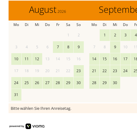
August
Septemb
2026
Mo
Di
Mi
Do
Fr
Sa
So
Mo
Di
Mi
Do
F
1
2
1
2
3
4
3
4
5
6
7
8
9
7
8
9
10
1
10
11
12
13
14
15
16
14
15
16
17
1
17
18
19
20
21
22
23
21
22
23
24
2
24
25
26
27
28
29
30
28
29
30
31
Bitte wählen Sie Ihren Anreisetag.