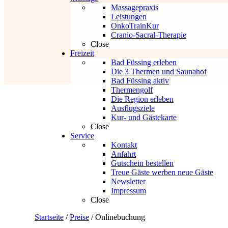
Massagepraxis
Leistungen
OnkoTrainKur
Cranio-Sacral-Therapie
Close
Freizeit
Bad Füssing erleben
Die 3 Thermen und Saunahof
Bad Füssing aktiv
Thermengolf
Die Region erleben
Ausflugsziele
Kur- und Gästekarte
Close
Service
Kontakt
Anfahrt
Gutschein bestellen
Treue Gäste werben neue Gäste
Newsletter
Impressum
Close
Startseite
/
Preise
/
Onlinebuchung