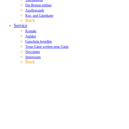
Thermengolf
Die Region erleben
Ausflugsziele
Kur- und Gästekarte
Back
Service
Kontakt
Anfahrt
Gutschein bestellen
Treue Gäste werben neue Gäste
Newsletter
Impressum
Back