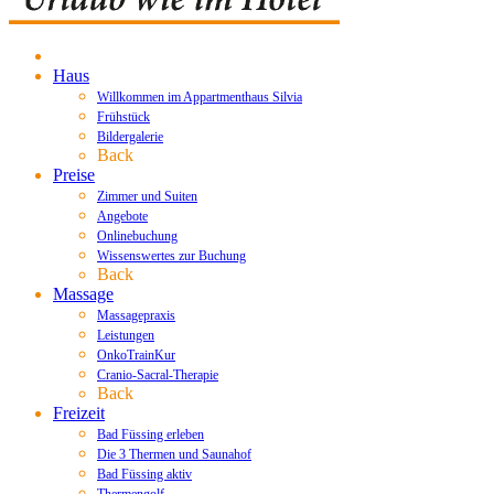
Haus
Willkommen im Appartmenthaus Silvia
Frühstück
Bildergalerie
Back
Preise
Zimmer und Suiten
Angebote
Onlinebuchung
Wissenswertes zur Buchung
Back
Massage
Massagepraxis
Leistungen
OnkoTrainKur
Cranio-Sacral-Therapie
Back
Freizeit
Bad Füssing erleben
Die 3 Thermen und Saunahof
Bad Füssing aktiv