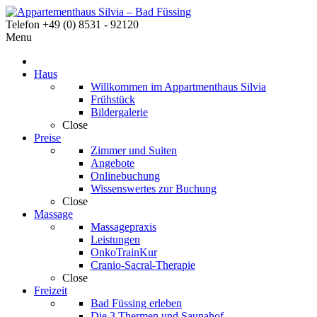
Telefon +49 (0) 8531 - 92120
Menu
Haus
Willkommen im Appartmenthaus Silvia
Frühstück
Bildergalerie
Close
Preise
Zimmer und Suiten
Angebote
Onlinebuchung
Wissenswertes zur Buchung
Close
Massage
Massagepraxis
Leistungen
OnkoTrainKur
Cranio-Sacral-Therapie
Close
Freizeit
Bad Füssing erleben
Die 3 Thermen und Saunahof