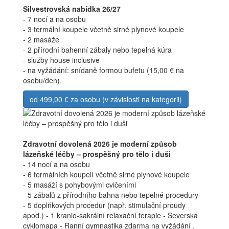
Silvestrovská nabídka 26/27
- 7 nocí a na osobu
- 3 termální koupele včetně sirné plynové koupele
- 2 masáže
- 2 přírodní bahenní zábaly nebo tepelná kúra
- služby house inclusive
- na vyžádání: snídaně formou bufetu (15,00 € na
osobu/den).
od 499,00 € za osobu (v závislosti na kategorii)
Zdravotní dovolená 2026 je moderní způsob
lázeňské léčby – prospěšný pro tělo i duši
- 14 nocí a na osobu
- 6 termálních koupelí včetně sirné plynové koupele
- 5 masáží s pohybovými cvičeními
- 5 zábalů z přírodního bahna nebo tepelné procedury
- 5 doplňkových procedur (např. stimulační proudy
apod.) - 1 kranio-sakrální relaxační terapie - Severská
cyklomapa - Ranní gymnastika zdarma na vyžádání .