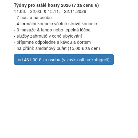
Týdny pro stálé hosty 2026 (7 za cenu 6)
14.03. - 22.03. & 15.11. - 22.11.2026
- 7 nocí a na osobu
- 4 termální koupele včetně sírové koupele
- 3 masáže & fango nebo tepelná léčba
- služby zahrnuté v ceně ubytování
- příjemné odpoledne s kávou a dortem
- na přání: snídaňový bufet (15,00 € za den)
od 431,00 € za osobu (v závislosti na kategorii)