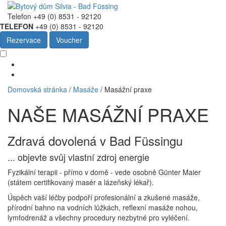
Telefon +49 (0) 8531 - 92120
TELEFON
+49 (0) 8531 - 92120
Rezervace
Voucher
Domovská stránka
/
Masáže
/
Masážní praxe
NAŠE MASÁŽNÍ PRAXE
Zdravá dovolená v Bad Füssingu
... objevte svůj vlastní zdroj energie
Fyzikální terapii - přímo v domě - vede osobně Günter Maier
(státem certifikovaný masér a lázeňský lékař).
Úspěch vaší léčby podpoří profesionální a zkušené masáže,
přírodní bahno na vodních lůžkách, reflexní masáže nohou,
lymfodrenáž a všechny procedury nezbytné pro vyléčení.