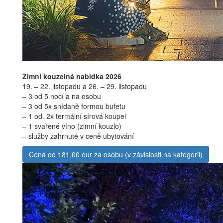
Zimní kouzelná nabídka 2026
19. – 22. listopadu a 26. – 29. listopadu
– 3 od 5 nocí a na osobu
– 3 od 5x snídaně formou bufetu
– 1 od. 2x termální sírová koupel
– 1 svařené víno (zimní kouzlo)
– služby zahrnuté v ceně ubytování
Cena od 181,00 eur za osobu (v závislosti na kategorii)