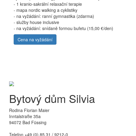
- 1 kranio-sakrální relaxační terapie
- mapa nordic walking a cyklistiky
- na vyžádání: ranní gymnastika (zdarma)
- služby house inclusive
- na vyžádání: snídaně formou bufetu (15,00 €/den)
Cena na vyžádání
Bytový dům Silvia
Rodina Florian Maier
Inntalstraße 35a
94072 Bad Füssing
Telefon +49 (0) 85 31 / 9212-0