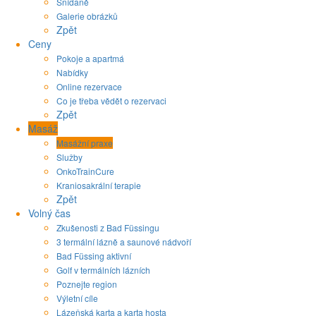
Snídaně
Galerie obrázků
Zpět
Ceny
Pokoje a apartmá
Nabídky
Online rezervace
Co je třeba vědět o rezervaci
Zpět
Masáž
Masážní praxe
Služby
OnkoTrainCure
Kraniosakrální terapie
Zpět
Volný čas
Zkušenosti z Bad Füssingu
3 termální lázně a saunové nádvoří
Bad Füssing aktivní
Golf v termálních lázních
Poznejte region
Výletní cíle
Lázeňská karta a karta hosta