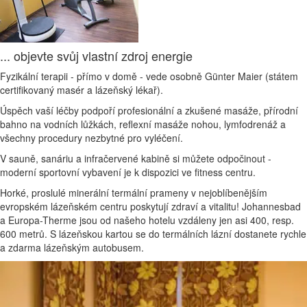
... objevte svůj vlastní zdroj energie
Fyzikální terapii - přímo v domě - vede osobně Günter Maier (státem
certifikovaný masér a lázeňský lékař).
Úspěch vaší léčby podpoří profesionální a zkušené masáže, přírodní
bahno na vodních lůžkách, reflexní masáže nohou, lymfodrenáž a
všechny procedury nezbytné pro vyléčení.
V sauně, sanáriu a infračervené kabině si můžete odpočinout -
moderní sportovní vybavení je k dispozici ve fitness centru.
Horké, proslulé minerální termální prameny v nejoblíbenějším
evropském lázeňském centru poskytují zdraví a vitalitu! Johannesbad
a Europa-Therme jsou od našeho hotelu vzdáleny jen asi 400, resp.
600 metrů. S lázeňskou kartou se do termálních lázní dostanete rychle
a zdarma lázeňským autobusem.